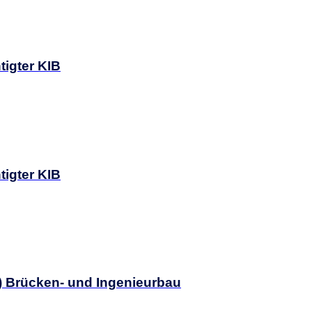
tigter KIB
tigter KIB
d) Brücken- und Ingenieurbau